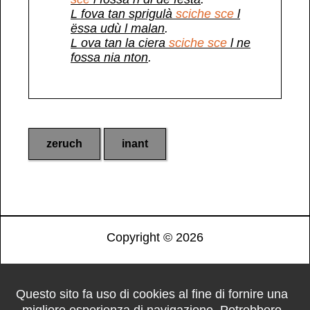
L fova tan sprigulà
sciche sce
l
ëssa udù l malan
.
L ova tan la ciera
sciche sce
l ne
fossa nia nton
.
zeruch
inant
Copyright ©
2026
Questo sito fa uso di cookies al fine di fornire una