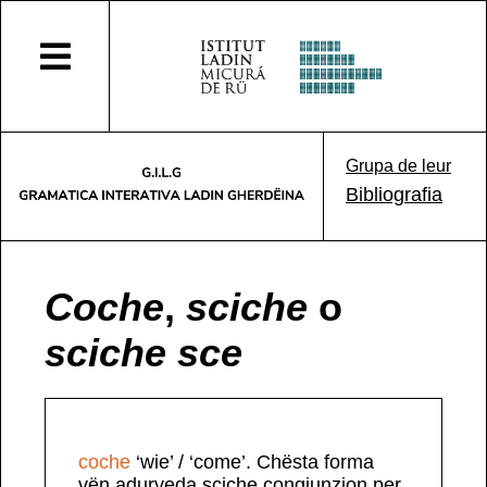
Grupa de leur
Bibliografia
Coche
,
sciche
o
sciche sce
coche
‘wie’ / ‘come’. Chësta forma
vën adurveda sciche congiunzion per