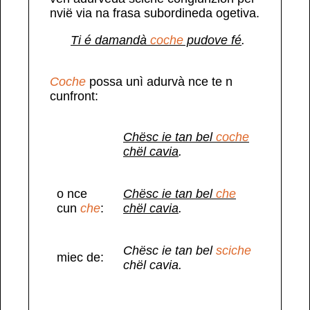
nvië via na frasa subordineda ogetiva.
Ti é damandà
coche
pudove fé
.
Coche
possa unì adurvà nce te n
cunfront:
Chësc ie tan bel
coche
chël cavia
.
o nce
Chësc ie tan bel
che
cun
che
:
chël cavia
.
Chësc ie tan bel
sciche
miec de:
chël cavia.