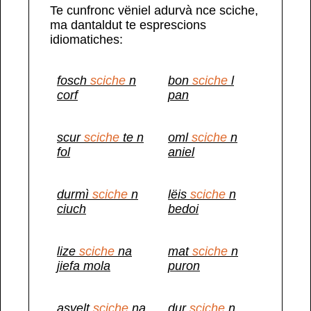
Te cunfronc vëniel adurvà nce sciche,
ma dantaldut te esprescions
idiomatiches:
fosch
sciche
n
bon
sciche
l
corf
pan
scur
sciche
te n
oml
sciche
n
fol
aniel
durmì
sciche
n
lëis
sciche
n
ciuch
bedoi
lize
sciche
na
mat
sciche
n
jiefa mola
puron
asvelt
sciche
na
dur
sciche
n