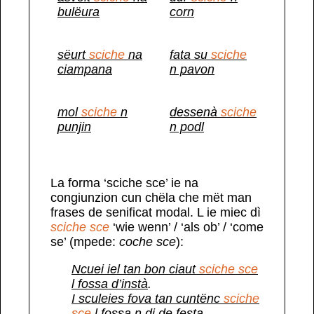
bulëura
corn
sëurt
sciche
na
fata su
sciche
ciampana
n pavon
mol
sciche
n
dessenà
sciche
punjin
n podl
La forma ‘sciche sce’ ie na
congiunzion cun chëla che mët man
frases de senificat modal. L ie miec dì
sciche sce
‘wie wenn’ / ‘als ob’ / ‘come
se’ (mpede:
coche sce
):
Ncuei iel tan bon ciaut
sciche sce
l fossa d’instà
.
I sculeies fova tan cuntënc
sciche
sce
l fossa n di de festa
.