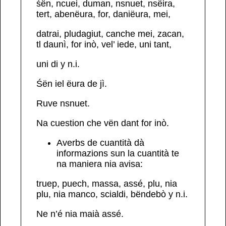
śën, ncuei, duman, nsnuet, nsëira,
tert, abenëura, for, daniëura, mei,
datrai, pludagiut, canche mei, zacan,
tl daunì, for inò, vel’ iede, uni tant,
uni di
y n.i.
Śën
iel ëura de jì.
Ruve
nsnuet
.
Na cuestion che vën dant
for inò
.
Averbs
de cuantità
dà
informazions sun la cuantità te
na maniera nia avisa:
truep, puech, massa, assé, plu, nia
plu, nia manco, scialdi, bëndebò
y n.i.
Ne n’é nia maià
assé
.