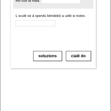
mo cun la roda.
L sculé se à sperdù bëndebò a udëi si notes.
soluzions
cialé do