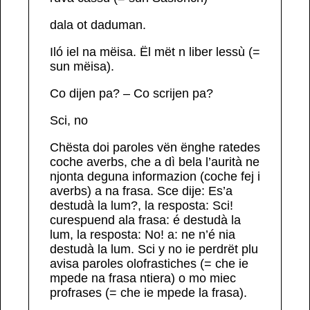
dala ot daduman.
Iló iel na mëisa.
Ël mët n liber
lessù
(=
sun mëisa).
Co dijen pa? – Co scrijen pa?
Sci, no
Chësta doi paroles vën ënghe ratedes
coche averbs, che a dì bela l’aurità ne
njonta deguna informazion (coche fej i
averbs) a na frasa. Sce dije:
Es’a
destudà la lum?
, la resposta:
Sci!
cure­spuend ala frasa: é destudà la
lum, la resposta:
No!
a:
ne n’é nia
destudà la lum
.
Sci
y
no
ie perdrët plu
avisa
paroles olofrastiches
(= che ie
mpede na frasa ntiera) o mo miec
profrases
(= che ie mpede la frasa).