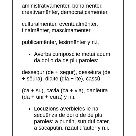
aministrativamënter, bonamënter,
creativamënter,
democraticamënter,
culturalmënter, eventualmënter,
finalmënter, mascimamënter,
publicamënter, lesirmënter
y n.i.
Averbs
cumposć
ie metui adum
da doi o da de plu paroles:
dessegur
(de + segur),
dessëura
(de
+ sëura),
dlaite
(dla + ite),
cassù
(ca + su),
cavia
(ca + via),
daniëura
(da + uni + ëura) y n.i.
Locuzions averbieles
ie na
secuënza de doi o de de plu
paroles:
a puntin, sun dui
cater,
a sacaputin, nzaul
d’auter
y n.i.