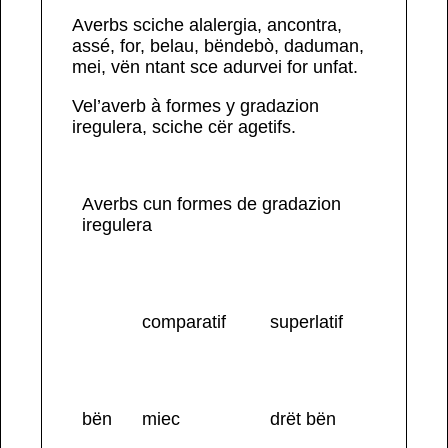
Averbs sciche
alalergia, ancontra,
assé, for, belau, bëndebò, daduman,
mei
, vën ntant sce adurvei for unfat.
Vel’averb à formes y gradazion
iregulera, sciche cër agetifs.
Averbs cun formes de gradazion
iregulera
comparatif
superlatif
b
ën
miec
drët bën