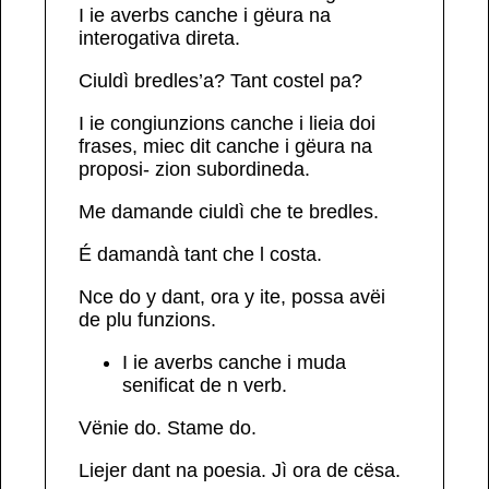
I ie averbs canche i gëura na
interogativa direta.
Ciuldì
bredles’a?
Tant
costel
pa?
I ie congiunzions canche i lieia doi
frases, miec dit canche i
gëura na
proposi- zion subordineda
.
Me damande
ciuldì
che te bredles.
É damandà
tant
che l costa.
Nce
do
y
dant
,
ora
y
ite
, possa avëi
de plu funzions.
I ie
averbs
canche i muda
senificat de n verb.
V
ënie
do
. Stame
do
.
Liejer
dant
na poesia. J
ì
ora
de
cësa.