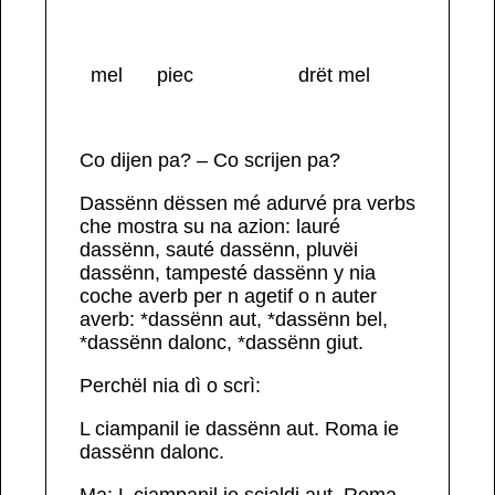
mel
piec
drët mel
Co dijen pa? – Co scrijen pa?
Dassënn
dëssen mé adurvé pra
verbs
che mostra su na azion
:
lauré
dassënn
,
sauté
dassënn
,
pluvëi
dassënn
,
tampesté
dassënn
y
nia
coche
averb per n agetif o n auter
averb
: *
dassënn aut
, *
dassënn bel
,
*
dassënn dalonc
, *
dassënn giut
.
Perchël
nia dì o scrì
:
L ciampanil ie dassënn aut.
Roma ie
dassënn dalonc.
Ma
:
L ciampanil ie
scialdi
aut.
Roma