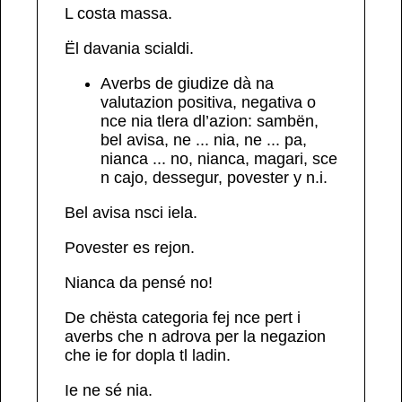
L costa
massa
.
Ë
l davania
scialdi
.
Averbs de
giudize
dà na
valutazion positiva, negativa o
nce nia tlera dl’azion:
sambën,
bel avisa, ne ... nia, ne ... pa,
nianca ... no, nianca, magari, sce
n cajo, dessegur,
povester
y n.i.
Bel avisa
nsci iela.
Povester
es rejon.
Nianca
da pensé
no
!
De chësta categoria fej nce pert i
averbs che n adrova per la negazion
che ie for dopla tl ladin.
Ie
ne
sé
nia
.