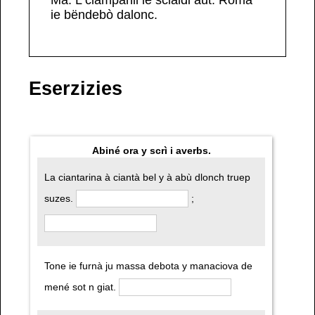
ie
bëndebò
dalonc.
Eserzizies
Abiné ora y scrì i averbs.
La ciantarina à ciantà bel y à abù dlonch truep
suzes.
;
Tone ie furnà ju massa debota y manaciova de
mené sot n giat.