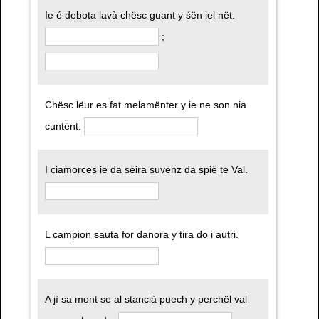
Ie é debota lavà chësc guant y śën iel nët.
;
Chësc lëur es fat melamënter y ie ne son nia
cuntënt.
I ciamorces ie da sëira suvënz da spië te Val.
L campion sauta for danora y tira do i autri.
A jì sa mont se al stancià puech y perchël val