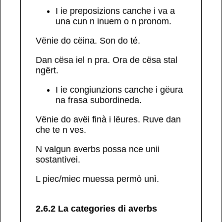
I ie
preposizions
canche i va a
una cun n inuem o n pronom.
V
ënie
do
cëina. Son
do
té.
Dan
cësa iel n pra.
Ora
de cësa stal
ngërt.
I ie
congiunzions
canche i gëura
na frasa subordineda.
V
ënie
do
avëi finà i lëures. Ruve
dan
che
te n
ves.
N valgun averbs possa nce unii
sostantivei
.
L
piec
/
miec
muessa permò unì.
2.6.2 La categories di averbs