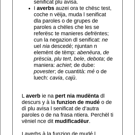
senificat plu avisa.
I
averbs
auzei ora te chësc test,
coche n vëija, muda l senificat
dla paroles o de grupes de
paroles a chëles che les se
referësc te manieres defrëntes;
cun la negazion dl senificat:
ne
uel
nia
descedé; njuntan n
elemënt de tëmp:
abenëura
,
de
prëscia
,
plu tert
,
bele
,
debota
; de
maniera:
achiet
; de dube:
povester
; de cuantità:
mé
o de
luech:
cavia
,
cajù
.
L
averb
ie na
pert nia mudënta
dl
descurs y à la
funzion de mudé
o de
dì plu avisa l senificat de d’autra
paroles o de na frasa ntiera. Perchël ti
vëniel nce dit
mudificadëur
.
I averbs à la funzion de mudé l