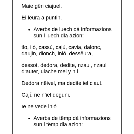
Maie
gën
ciajuel.
Ëi lëura
a puntin
.
Averbs
de luech
dà informazions
sun l luech dla azion:
tlo, iló, cassù, cajù, cavia, dalonc,
daujin, dlonch, inió, dessëura,
dessot, dedora, dedite, nzaul, nzaul
d’auter, ulache mei
y n.i.
Dedora
nëivel, ma
dedite
iel ciaut.
Cajù
ne n’iel deguni.
Ie ne vede
inió
.
Averbs
de tëmp
dà informazions
sun l tëmp dla azion: