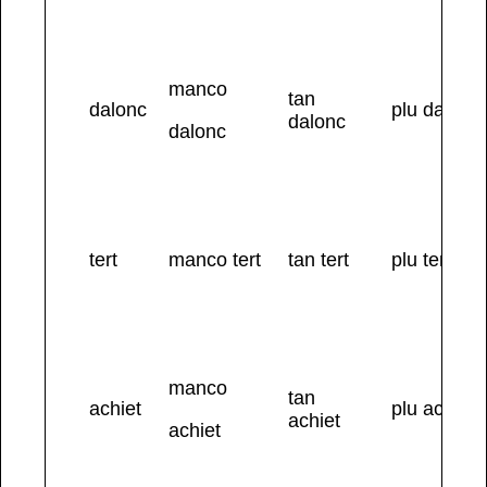
manco
tan
dalonc
plu dalonc
dalonc
dalonc
tert
manco tert
tan tert
plu tert
manco
tan
achiet
plu achiet
achiet
achiet