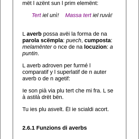
mët l azënt sun l prim elemënt:
Tert
iel unì!
Massa tert
iel ruvà!
L
averb
possa avëi la forma de na
parola scëmpla
:
puech
,
cumposta
:
melamënter
o nce de na
locuzion
:
a
puntin
.
L averb adroven per furmé l
comparatif
y l
superlatif
de n auter
averb o de n agetif:
Ie son pià via
plu
tert
che
mi
fra.
L se
à astilà
drët
bën.
Tu ies
plu
asvelt.
Ël ie
scialdi
acort.
2.6.1 Funzions di averbs