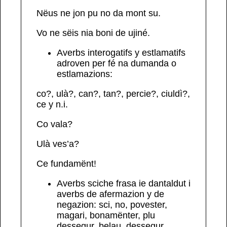
Nëus
ne
jon pu
no
da mont su.
Vo
ne
sëis
nia
boni de ujiné.
Averbs
interogatifs
y
estlamatifs
adroven per fé na dumanda o
estlamazions:
co?, ulà?, can?, tan?, percie?, ciuldì?,
ce
y n.i.
Co
vala?
Ulà
ves’a?
Ce
fundamënt!
Averbs
sciche frasa
ie dantaldut i
averbs de afermazion y de
negazion:
sci, no,
povester,
magari, bonamënter, plu
dessegur, belau,
dessegur,