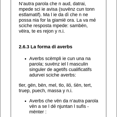
N’autra parola che n aud, datrai,
mpede
sci
ie
avisa
(suvënz cun tonn
estlamatif). Ma l ie da dì che n ne
possa nia for la giamië ora. La va mé
sciche resposta mpede:
sambën
,
vëira
,
te es rejon
y n.i.
2.6.3 La forma di averbs
Averbs
scëmpli
ie cun una na
parola; suvënz iel l masculin
singuler de agetifs cualificatifs
adurvei sciche averbs:
tler, gën, bën, mel, tlo, iló, śën, tert,
truep, puech, massa
y n.i.
Averbs
che
vën da
n’autra
parola
vën a se l dé njuntan l sufis
-
mënter
: