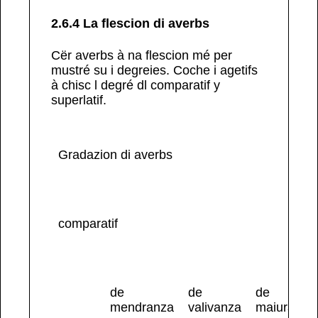
2.6.4 La flescion di averbs
Cër
averbs
à na
flescion
mé per
mustré su i degreies. Coche i agetifs
à chisc l degré dl comparatif y
superlatif.
Gradazion di averbs
comparatif
de
de
de
mendranza
valivanza
maiuranza