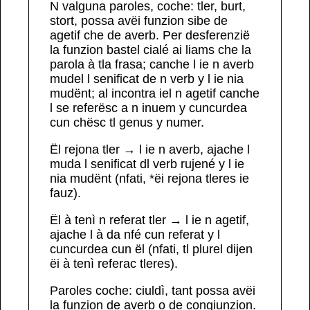
N valguna paroles, coche:
tler, burt,
stort,
possa avëi
funzion sibe de
agetif
che de averb
. Per desferenzië
la funzion bastel cialé ai
liams che la
parola
à
tla frasa; canche l ie
n averb
mudel l senificat de n verb y l
ie nia
mudënt; al incontra iel n agetif canche
l se referësc a n inuem y cuncurdea
cun chësc tl genus y numer.
Ël
rejona
tler
→ l ie n
averb
,
ajache l
muda l senificat
dl
verb
rujené
y l ie
nia mudënt (nfati,
*ëi rejona tleres
ie
fauz).
Ël à tenì n
referat
tler
→ l ie n
agetif
,
ajache l à da
nfé
cun
referat
y
l
cuncurdea cun ël (nfati, tl plurel dijen
ëi à tenì referac tleres
).
Paroles coche:
ciuldì
,
tant
possa avëi
la
funzion de averb o de congiunzion
.