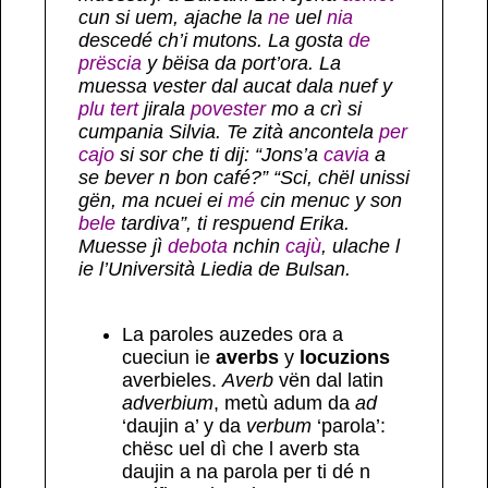
cun si uem, ajache la
ne
uel
nia
descedé ch’i mutons. La gosta
de
prëscia
y bëisa da port’ora. La
muessa vester dal aucat dala nuef y
plu tert
jirala
povester
mo a crì si
cumpania Silvia. Te zità ancontela
per
cajo
si sor che ti dij: “Jons’a
cavia
a
se bever n bon café?” “Sci, chël unissi
gën, ma ncuei ei
mé
cin menuc y son
bele
tardiva”, ti respuend Erika.
Muesse jì
debota
nchin
cajù
, ulache l
ie l’Università Liedia de Bulsan.
La paroles auzedes ora a
cueciun ie
averbs
y
locuzions
averbieles.
Averb
vën dal latin
adverbium
, metù adum da
ad
‘daujin a’ y da
verbum
‘parola’:
chësc uel dì che l averb sta
daujin a na parola per ti dé n