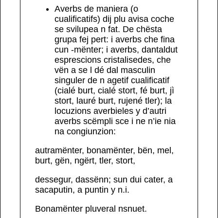
Averbs de maniera
(o
cualificatifs
) dij plu avisa coche
se svilupea n fat. De chësta
grupa fej pert: i averbs che fina
cun -
mënter
; i averbs, dantaldut
esprescions cristalisedes, che
vën a se l dé dal masculin
singuler de n agetif cualificatif
(
cialé
burt
,
cialé
stort
,
fé
burt
,
jì
stort
,
lauré
burt
,
rujené
tler
)
; la
locuzions averbieles y d’autri
averbs scëmpli sce i ne n’ie nia
na congiunzion:
autramënter, bonamënter, bën, mel,
burt, gën, ngërt, tler, stort,
dessegur, dassënn
;
sun dui cater, a
sacaputin, a puntin
y n.i.
Bonamënter
pluveral nsnuet.