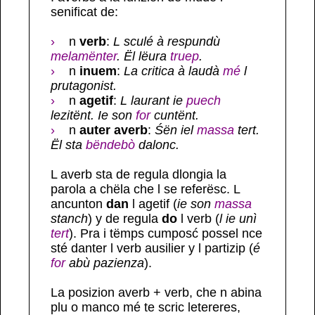
senificat de:
›
n
verb
:
L sculé à respundù
melamënter
. Ël lëura
truep
.
›
n
inuem
:
La critica à laudà
mé
l
prutagonist.
›
n
agetif
:
L laurant ie
puech
lezitënt. Ie son
for
cuntënt.
›
n
auter averb
:
Śën iel
massa
tert.
Ël sta
bëndebò
dalonc.
L averb sta de regula dlongia la
parola a chëla che l se referësc. L
ancunton
dan
l agetif (
ie son
massa
stanch
) y de regula
do
l verb (
l ie unì
tert
). Pra i tëmps cumposć possel nce
sté danter l verb ausilier y l partizip (
é
for
abù pazienza
).
La posizion averb + verb, che n abina
plu o manco mé te scric letereres,