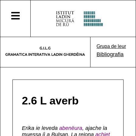
Grupa de leur
Bibliografia
2.6 L averb
Erika ie leveda
abenëura
, ajache la
muessa jì a Bulsan. La rejona
achiet