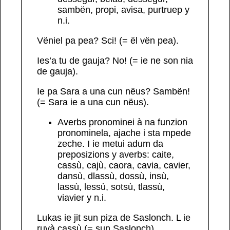
sambën, propi, avisa,
purtruep
y
n.i.
Vëniel pa pea?
Sci
!
(=
ël vën pea).
Ies’a tu de gauja?
No
! (=
ie ne son nia
de gauja).
Ie pa Sara a una cun nëus?
Sambën
!
(= Sara ie a una cun nëus).
Averbs
pronominei
à na funzion
pronominela, ajache i sta mpede
zeche. I ie metui adum da
preposizions y
averbs:
caite,
cassù, cajù, caora, cavia, cavier,
dansù, dlassù, dossù, insù,
lassù, lessù, sotsù, tlassù,
viavier
y n.i.
Lukas ie jit sun piza de Saslonch. L ie
ruvà
cassù
(= sun Saslonch)