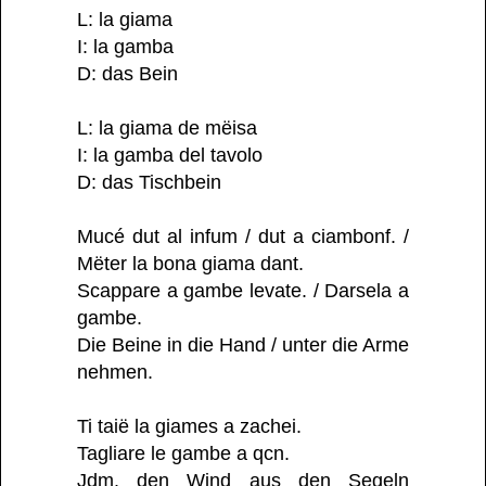
L: la giama
I: la gamba
D: das Bein
L: la giama de mëisa
I: la gamba del tavolo
D: das Tischbein
Mucé dut al infum / dut a ciambonf. /
Mëter la bona giama dant.
Scappare a gambe levate. / Darsela a
gambe.
Die Beine in die Hand / unter die Arme
nehmen.
Ti taië la giames a zachei.
Tagliare le gambe a qcn.
Jdm. den Wind aus den Segeln