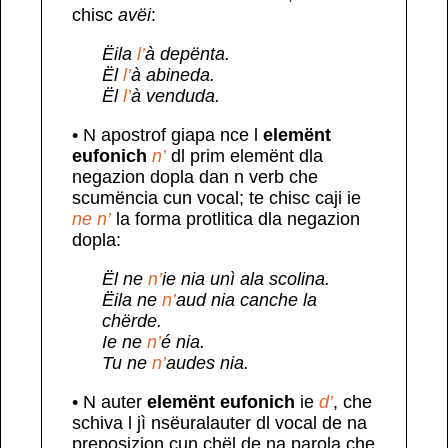
chisc
avëi
:
Ëila
l’
à depënta.
Ël
l’
à abineda.
Ël
l’
à venduda.
• N apostrof giapa nce l
elemënt
eufonich
n’
dl prim elemënt dla
negazion dopla dan n verb che
scumëncia cun vocal; te chisc caji ie
ne n’
la forma protlitica dla negazion
dopla:
Ël ne
n’
ie nia unì ala scolina.
Ëila ne
n’
aud nia canche la
chërde.
Ie ne
n’
é nia.
Tu ne
n’
audes nia.
• N auter
elemënt eufonich
ie
d’
, che
schiva l jì nsëuralauter dl vocal de na
preposizion cun chël de na parola che