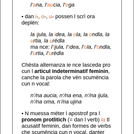
l’
a
na, l’
au
cia, l’
e
ga
• dan
i
-,
o
-,
u
- possen l scrì ora
deplën:
la
i
jula, la
i
dea, la
o
la, la
o
ndla, la
u
rtia, la
u
rëdla
ma nce:
l’
i
jula, l’
i
dea, l’
o
la, l’
o
ndla,
l’
u
rtia, l’
u
rëdla
Chësta alternanza ie nce lasceda pro
cun l
articul indeterminatif feminin
,
canche la parola che vën scumëncia
cun n vocal:
n’/na aucia, n’/na ena, n’/na ijula,
n’/na oma, n’/na ujina
• N muessa mëter l apostrof pra l
pronom protlitich
(= dan l verb)
la
tl
acusatif feminin, dan formes de verbs
che scumëncia cun n vocal, danter