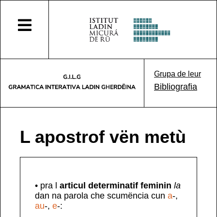
Grupa de leur
Bibliografia
L apostrof vën metù
• pra l
articul determinatif feminin
la
dan na parola che scumëncia cun
a
-,
au
-,
e
-: