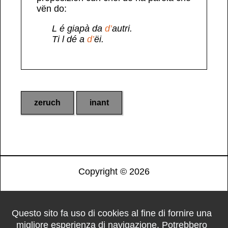
vën do:
L é giapà da
d’
autri.
Ti l dé a
d’
ëi.
zeruch
inant
Copyright ©
2026
Questo sito fa uso di cookies al fine di fornire una
migliore esperienza di navigazione. Potrebbero